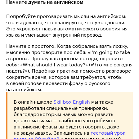
Начните думать на английском
Попробуйте проговаривать мысли на английском:
что вы делаете, что планируете, что уже сделали.
Это укрепляет навык автоматического восприятия
языка и уменьшает внутренний перевод.
Начните с простого. Когда собрались взять ложку,
мысленно проговорите про себя: «I'm going to take
a spoon». Прослушав прогноз погоды, спросите
себя: «What should I wear today?» («Что мне сегодня
надеть?»). Подобная практика поможет в разговоре
сократить время, которое вам требуется, чтобы
в своей голове перевести фразу с русского
на английском.
В онлайн-школе
Skillbox English
мы также
разработали специальные тренировки,
благодаря которым навык можно развить
до автоматизма — наиболее употребимые
английские фразы вы будете говорить, даже
не задумываясь. Запишитесь на
тестовый урок
всего за 99 рублей
и познакомьтесь с нашей