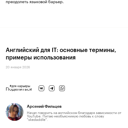
преодолеть языковой барьер.
Английский для IT: основные термины,
примеры использования
20 января 2026
#
для карьеры
Поделиться
Арсений Фильцев
Начал говорить на английском благодаря зависимости от
YouTube. Питаю необъяснимую любовь к слову
"skedaddle".