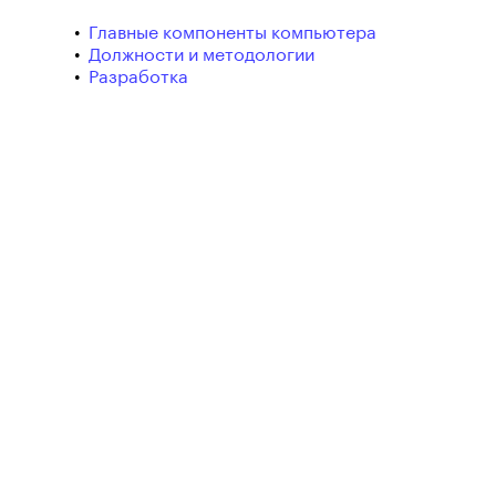
Главные компоненты компьютера
Должности и методологии
Разработка
Кибербезопасность
Почему английский так важен в IT
Какой уровень английского нужен в IT
Знание английского для айтишника — не просто
навык, а необходимость. Чтобы свободно читать
документацию, участвовать в технических
обсуждениях, общаться с коллегами и
работодателями из разных стран, важно понимать
уровни владения языком по CEFR (Общеевропейская
шкала)
: A1, A2, B1, B2, C1 и C2.