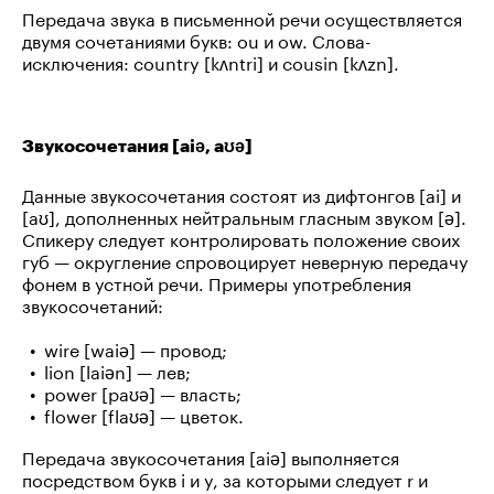
Передача звука в письменной речи осуществляется
двумя сочетаниями букв: ou и ow. Слова-
исключения: country [kʌntri] и cousin [kʌzn].
Звукосочетания [aiə, aʊə]
Данные звукосочетания состоят из дифтонгов [ai] и
[aʊ], дополненных нейтральным гласным звуком [ə].
Спикеру следует контролировать положение своих
губ — округление спровоцирует неверную передачу
фонем в устной речи. Примеры употребления
звукосочетаний:
wire [waiə] — провод;
lion [laiən] — лев;
power [paʊə] — власть;
flower [flaʊə] — цветок.
Передача звукосочетания [aiə] выполняется
посредством букв i и y, за которыми следует r и