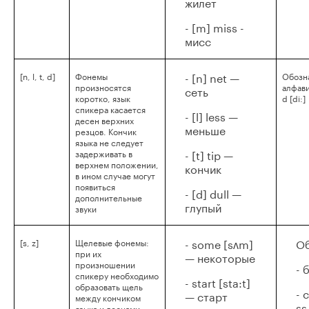
жилет
- [m] miss -
мисс
- [n] net —
[n, l, t, d]
Фонемы
Обозн
произносятся
алфавита
сеть
коротко, язык
d [di:]
спикера касается
- [l] less —
десен верхних
меньше
резцов. Кончик
языка не следует
- [t] tip —
задерживать в
верхнем положении,
кончик
в ином случае могут
появиться
- [d] dull —
дополнительные
глупый
звуки
- some [sʌm]
Об
[s, z]
Щелевые фонемы:
при их
— некоторые
произношении
- 
спикеру необходимо
- start [sta:t]
образовать щель
- 
— старт
между кончиком
ss
языка и деснами