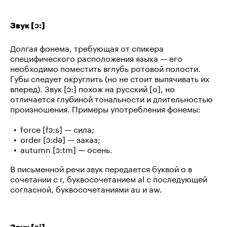
Звук [ɔ:]
Долгая фонема, требующая от спикера
специфического расположения языка — его
необходимо поместить вглубь ротовой полости.
Губы следует округлить (но не стоит выпячивать их
вперед). Звук [ɔ:] похож на русский [о], но
отличается глубиной тональности и длительностью
произношения. Примеры употребления фонемы:
force [fɔ:s] — сила;
order [ɔ:də] — заказ;
autumn [ɔ:tm] — осень.
В письменной речи звук передается буквой o в
сочетании с r, буквосочетанием al с последующей
согласной, буквосочетаниями au и aw.
Звук [ɔi]