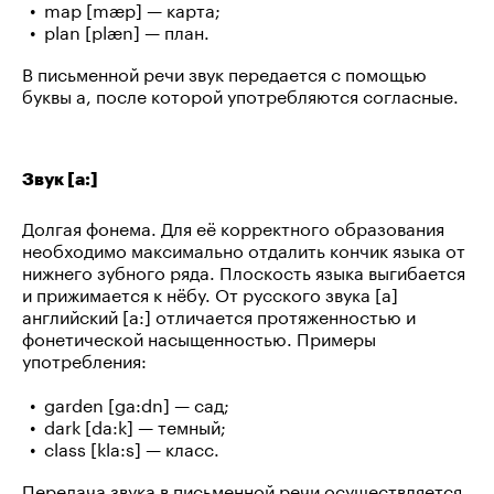
map [mæp] — карта;
plan [plæn] — план.
В письменной речи звук передается с помощью
буквы a, после которой употребляются согласные.
Звук [a:]
Долгая фонема. Для её корректного образования
необходимо максимально отдалить кончик языка от
нижнего зубного ряда. Плоскость языка выгибается
и прижимается к нёбу. От русского звука [а]
английский [a:] отличается протяженностью и
фонетической насыщенностью. Примеры
употребления:
garden [ga:dn] — сад;
dark [da:k] — темный;
class [kla:s] — класс.
Передача звука в письменной речи осуществляется