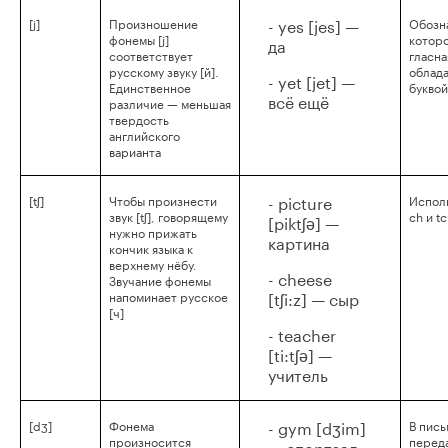
- yes [jes] —
[j]
Произношение
Обозна
фонемы [j]
которо
да
соответствует
гласна
русскому звуку [й].
облад
- yet [jet] —
Единственное
буквой
всё ещё
различие — меньшая
твердость
английского
варианта
- picture
[tʃ]
Чтобы произнести
Испол
звук [tʃ], говорящему
ch и t
[piktʃə] —
нужно прижать
картина
кончик языка к
верхнему нёбу.
- cheese
Звучание фонемы
[tʃi:z] — сыр
напоминает русское
[ч]
- teacher
[ti:tʃə] —
учитель
- gym [dʒim]
[dʒ]
Фонема
В пись
произносится
перед
— спортзал