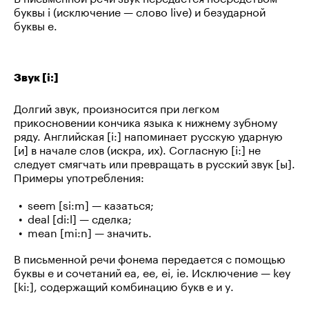
буквы i (исключение — слово live) и безударной
буквы e.
Звук [i:]
Долгий звук, произносится при легком
прикосновении кончика языка к нижнему зубному
ряду. Английская [i:] напоминает русскую ударную
[и] в начале слов (искра, их). Согласную [i:] не
следует смягчать или превращать в русский звук [ы].
Примеры употребления:
seem [si:m] — казаться;
deal [di:l] — сделка;
mean [mi:n] — значить.
В письменной речи фонема передается с помощью
буквы e и сочетаний ea, ee, ei, ie. Исключение — key
[ki:], содержащий комбинацию букв e и y.