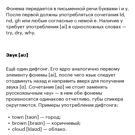
Фонема передается в письменной речи буквами i и y.
После первой должны употребляться сочетания ld,
nd, gh или любые согласные с немой e. Наличие y
требует употребления [ai] в односложных словах —
try, dry, why.
Звук [aʊ]
Ещё один дифтонг. Его ядро аналогично первому
элементу фонемы [ai], после чего язык следует
отодвинуть назад и направить вверх для получения
звука [ʊ]. Сочетание [aʊ] не стоит заменять
русскоязычным «ау» — в нем обе фонемы
произносятся одинаково отчетливо, губы спикера
округляются. Примеры употребления дифтонга:
town [taʊn] — город;
brown [braʊn] — коричневый;
cloud [klaʊd] — облако.