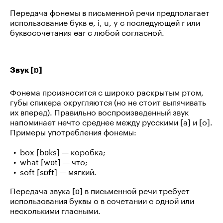
Передача фонемы в письменной речи предполагает
использование букв e, i, u, y с последующей r или
буквосочетания ear c любой согласной.
Звук [ɒ]
Фонема произносится с широко раскрытым ртом,
губы спикера округляются (но не стоит выпячивать
их вперед). Правильно воспроизведенный звук
напоминает нечто среднее между русскими [а] и [о].
Примеры употребления фонемы:
box [bɒks] — коробка;
what [wɒt] — что;
soft [sɒft] — мягкий.
Передача звука [ɒ] в письменной речи требует
использования буквы o в сочетании с одной или
несколькими гласными.