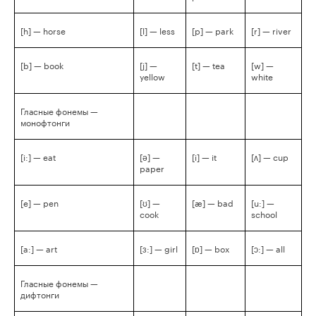
[h] — horse
[l] — less
[p] — park
[r] — river
[b] — book
[j] —
[t] — tea
[w] —
yellow
white
Гласные фонемы —
монофтонги
[i:] — eat
[ə] —
[i] — it
[ʌ] — cup
paper
[e] — pen
[ʊ] —
[æ] — bad
[u:] —
cook
school
[a:] — art
[ɜ:] — girl
[ɒ] — box
[ɔ:] — all
Гласные фонемы —
дифтонги