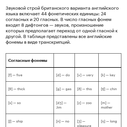
Звуковой строй британского варианта английского
языка включает 44 фонетических единицы: 24
согласных и 20 гласных. В число гласных фонем
входят 8 дифтонгов — звуков, произношение
которых предполагает переход от одной гласной к
другой. В таблице представлены все английские
фонемы в виде транскрипций.
Согласные фонемы
[f] — five
[d] — do
[v] — very
[k] — key
[θ] — thick
[g] — gas
[ð] — this
[tʃ] — chin
[s] — so
[dʒ] —
[z] — zoo
[m] —
Jim
mother
[ʃ] — ship
[n] — no
[ʒ] —
[ŋ] — long
pleasure