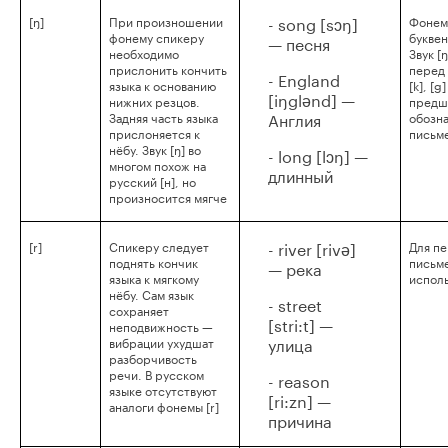
- song [sɔŋ]
[ŋ]
При произношении
Фонем
фонему спикеру
буквен
— песня
необходимо
Звук [
прислонить кончить
перед 
- England
языка к основанию
[k], [g
[iŋglənd] —
нижних резцов.
предше
Англия
Задняя часть языка
обозн
прислоняется к
письме
нёбу. Звук [ŋ] во
- long [lɔŋ] —
многом похож на
длинный
русский [н], но
произносится мягче
- river [rivə]
[r]
Спикеру следует
Для п
поднять кончик
письм
— река
языка к мягкому
исполь
нёбу. Сам язык
- street
сохраняет
[stri:t] —
неподвижность —
улица
вибрации ухудшат
разборчивость
речи. В русском
- reason
языке отсутствуют
[ri:zn] —
аналоги фонемы [r]
причина