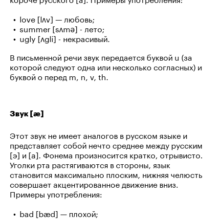
love [lʌv] — любовь;
summer [sʌmə] - лето;
ugly [ʌgli] - некрасивый.
В письменной речи звук передается буквой u (за
которой следуют одна или несколько согласных) и
буквой o перед m, n, v, th.
Звук [æ]
Этот звук не имеет аналогов в русском языке и
представляет собой нечто среднее между русским
[э] и [а]. Фонема произносится кратко, отрывисто.
Уголки рта растягиваются в стороны, язык
становится максимально плоским, нижняя челюсть
совершает акцентированное движение вниз.
Примеры употребления:
bad [bæd] — плохой;