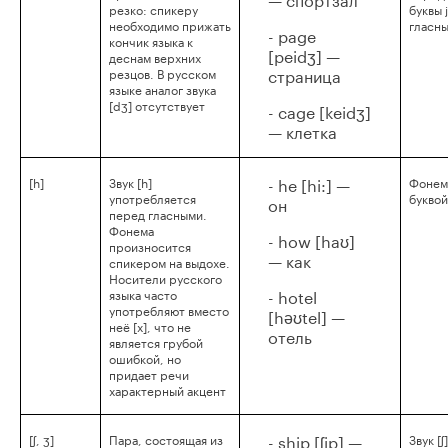
резко: спикеру
буквы 
необходимо прижать
гласны
- page
кончик языка к
[peidʒ] —
деснам верхних
страница
резцов. В русском
языке аналог звука
[dʒ] отсутствует
- cage [keidʒ]
— клетка
- he [hi:] —
[h]
Звук [h]
Фонем
употребляется
буквой
он
перед гласными.
Фонема
- how [haʊ]
произносится
— как
спикером на выдохе.
Носители русского
- hotel
языка часто
употребляют вместо
[həʊtel] —
неё [х], что не
отель
является грубой
ошибкой, но
придает речи
характерный акцент
- ship [ʃip] —
[ʃ, ʒ]
Пара, состоящая из
Звук [