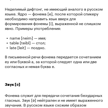
Неделимый дифтонг, не имеющий аналого в русском
языке. Ядро — фонема [e], после которой спикеру
необходимо направить язык вверх для
формирования фонемы [i], выраженной не слишком
явно. Примеры употребления:
name [neim] — имя;
table [teibl] — стол;
late [leit] — поздно.
В письменной речи фонема передается сочетанием
ey или буквой a, за которой следует одна или две
согласных и немая буква e.
Звук [ə]
Фонема служит для передачи сочетания безударных
гласных. Звук [ə] нейтрален и не имеет выраженного
звучания. В русском языке схожим образом