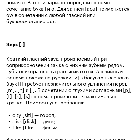
немая e. Второй вариант передачи фонемы —
сочетание букв i и o. Для записи [aʊə] применяется
ow в сочетании с любой гласной или
буквосочетание our.
Звук [i]
Краткий гласный звук, произносимый при
соприкосновении языка с нижним зубным рядом.
Губы спикера слегка растягиваются. Английская
фонема похожа на русский [и] в безударных слогах.
Звук [i] требует незначительного удлинения перед
[m], [n] и [l]. В сочетании с глухими согласными [p],
[t], [k], [s] фонема произносится максимально
кратко. Примеры употребления:
city [siti] — город;
disk [disk] — диск;
film [film] — фильм.
В письменной речи звук передается посредством