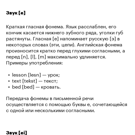
Звук [e]
Краткая гласная фонема. Язык расслаблен, его
кончик касается нижнего зубного ряда, уголки губ
растянуты. Гласная [e] напоминает русскую [э] в
некоторых словах (эти, цепи). Английская фонема
произносится кратко перед глухими согласными, а
перед [n], [l], [m] максимально удлиняется.
Примеры употребления:
lesson [lesn] — урок;
text [tekst] — текст;
bed [bed] — кровать.
Передача фонемы в письменной речи
осуществляется с помощью буквы e, сочетающейся
с одной или несколькими согласными.
Звук [ei]