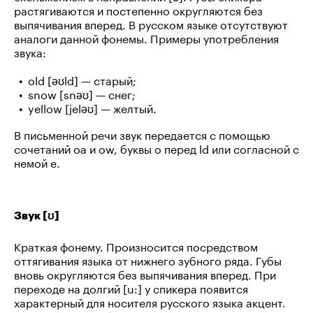
растягиваются и постепенно округляются без
выпячивания вперед. В русском языке отсутствуют
аналоги данной фонемы. Примеры употребления
звука:
old [əʊld] — старый;
snow [snəʊ] — снег;
yellow [jeləʊ] — желтый.
В письменной речи звук передается с помощью
сочетаний oa и ow, буквы o перед ld или согласной с
немой e.
Звук [ʊ]
Краткая фонему. Произносится посредством
оттягивания языка от нижнего зубного ряда. Губы
вновь округляются без выпячивания вперед. При
переходе на долгий [u:] у спикера появится
характерный для носителя русского языка акцент.