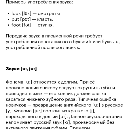
Примеры употребления звука:
look [lʊk] — смотреть;
put [pʊt] — класть;
foot [fʊt] — ступня.
Передача звука в письменной речи требует
употребления сочетания oo c буквой k или буквы u,
употребленной после согласных.
Звуки [u:, ju:]
Фонема [u:] относится к долгим. При её
произношении спикеру следует округлить губы и
приподнять язык — его кончик должен слегка
касаться нижнего зубного ряда. Типичная ошибка
новичков — превращение английского [u:] в русское
[у]. Фонема [ju:] состоит из краткого [j],
переходящего в долгий [u:]. Данное звукосочетание
напоминает русский звук [ю], произносимый без
активного движения губами. Примеры