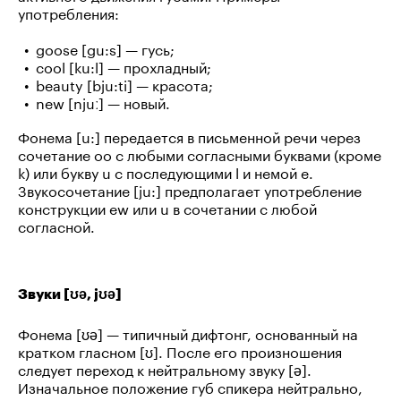
употребления:
goose [gu:s] — гусь;
cool [ku:l] — прохладный;
beauty [bju:ti] — красота;
new [njuː] — новый.
Фонема [u:] передается в письменной речи через
сочетание oo с любыми согласными буквами (кроме
k) или букву u с последующими l и немой e.
Звукосочетание [ju:] предполагает употребление
конструкции ew или u в сочетании с любой
согласной.
Звуки [ʊə, jʊə]
Фонема [ʊə] — типичный дифтонг, основанный на
кратком гласном [ʊ]. После его произношения
следует переход к нейтральному звуку [ə].
Изначальное положение губ спикера нейтрально,