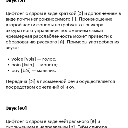
Дифтонг с ядром в виде краткой [ɔ] и дополнением в
виде почти непроизносимого [i]. Произношение
второй части фонемы потребует от спикера
аккуратного управления положением языка:
чрезмерная расслабленность может привести к
образованию русского [й]. Примеры употребления
звука:
voice [vɔis] — голос;
coin [kɔin] — монета;
boy [bɔi] — мальчик.
Передача [ɔi] в письменной речи осуществляется
посредством сочетаний oi и oy.
Звук [əʊ]
Дифтонг с ядром в виде нейтрального [ə] и
скольжением в направлении [ʊ]. Губы спикера