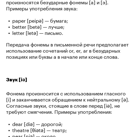
произносятся безударные фонемы [а] и [э].
Примеры употребления звука:
paper [peipə] — бумага;
better [betə] — лучше;
letter [letə] — письмо.
Передача фонемы в письменной речи предполагает
использование сочетаний or, er, ar в безударных
позициях или буквы a в начале или конце слова.
Звук [iə]
Фонема произносится с использованием гласного
[i] и заканчивается обращением к нейтральному [ə].
Согласные звуки, стоящие в слове перед [iə], не
требуют смягчения. Примеры употребления:
dear [diə] — дорогой;
theatre [θiətə] — театр;
near [niə] — около.