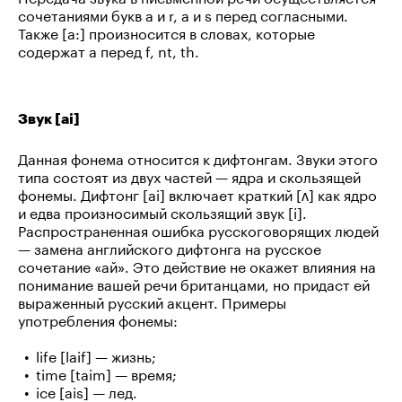
сочетаниями букв a и r, a и s перед согласными.
Также [a:] произносится в словах, которые
содержат a перед f, nt, th.
Звук [ai]
Данная фонема относится к дифтонгам. Звуки этого
типа состоят из двух частей — ядра и скользящей
фонемы. Дифтонг [ai] включает краткий [ʌ] как ядро
и едва произносимый скользящий звук [i].
Распространенная ошибка русскоговорящих людей
— замена английского дифтонга на русское
сочетание «ай». Это действие не окажет влияния на
понимание вашей речи британцами, но придаст ей
выраженный русский акцент. Примеры
употребления фонемы:
life [laif] — жизнь;
time [taim] — время;
ice [ais] — лед.