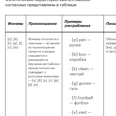
согласных представлены в таблице.
Примеры
Фонемы
Произношение
Пись
употребления
- [p] pen —
[p], [b],
Фонемы относятся к
Обозн
[k], [g], [f],
смычным — во время
алфавит
ручка
[v], [m]
их произношения
[kei], g
челюсти спикера
m [em
- [b] box —
смыкаются и
коробка
размыкаются.
Звучание английских
- [k] clean —
звуков полностью
совпадает с
чистый
русскими аналогами
— [п], [б], [к], [г], [ф],
- [g] goose —
[в], [м]
гусь
- [f] football
— футбол
- [v] vest —