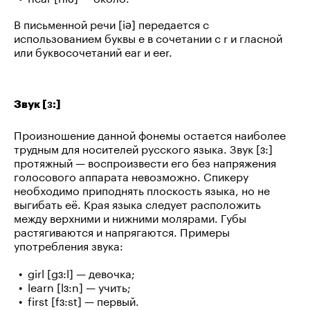
В письменной речи [iə] передается с
использованием буквы e в сочетании с r и гласной
или буквосочетаний ear и eer.
Звук [ɜ:]
Произношение данной фонемы остается наиболее
трудным для носителей русского языка. Звук [ɜ:]
протяжный — воспроизвести его без напряжения
голосового аппарата невозможно. Спикеру
необходимо приподнять плоскость языка, но не
выгибать её. Края языка следует расположить
между верхними и нижними молярами. Губы
растягиваются и напрягаются. Примеры
употребления звука:
girl [gɜ:l] — девочка;
learn [lɜ:n] — учить;
first [fɜ:st] — первый.