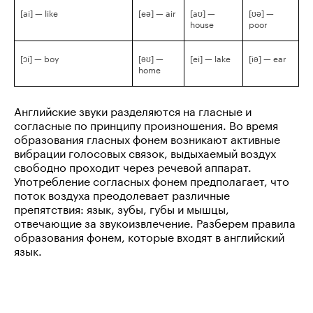
[ai] — like
[eə] — air
[aʊ] —
[ʊə] —
house
poor
[ɔi] — boy
[əʊ] —
[ei] — lake
[iə] — ear
home
Английские звуки разделяются на гласные и
согласные по принципу произношения. Во время
образования гласных фонем возникают активные
вибрации голосовых связок, выдыхаемый воздух
свободно проходит через речевой аппарат.
Употребление согласных фонем предполагает, что
поток воздуха преодолевает различные
препятствия: язык, зубы, губы и мышцы,
отвечающие за звукоизвлечение. Разберем правила
образования фонем, которые входят в английский
язык.