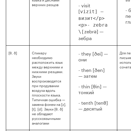
- visit
верхних резцов
- 
[
vizit] —
пе
визит</p>
гл
<p>- zebra
zebrə] —
\[
зебра
- they [ðei] —
[θ, ð]
Спикеру
Для пе
необходимо
письм
они
расположить язык
исполь
между верхними и
сочета
- then [ðen]
нижними резцами.
— затем
Звуки
воспроизводятся
- thin [θin] —
при продувании
воздуха вдоль
тонкий
плоскости языка.
Типичная ошибка —
- tenth [tenθ]
замена фонем на [z],
— десятый
[t], [d]. Звуки [θ, ð]
не обладают
русскоязычными
аналогами