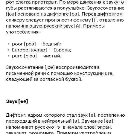
рот слегка приоткрыт. По мере движения к звуку [ə]
губы растягиваются в полуулыбке. Звукосочетание
[jʊə] основано на дифтонге [ʊə]. Перед дифтонгом
спикеру следует произнести фонему [j], отдаленно
напоминающую русский звук [й]. Примеры
употребления:
poor [pʊə] — бедный;
Europe [jʊərəp] — Европа;
pure [pjʊə] — чистый.
Звукосочетание [jʊə] воспроизводится в
письменной речи с помощью конструкции ure,
следующей за согласной буквой.
Звук [eə]
Дифтонг, ядром которого стал звук [e], постепенно
переходящий в нейтральный [ə]. Звучание [eə]
напоминает русскую [э] в начале слов: экран,
эвкалипт, экономика. Примеры употребления