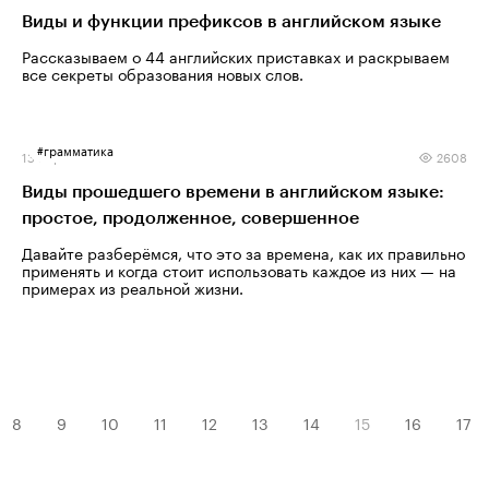
Виды и функции префиксов в английском языке
Рассказываем о 44 английских приставках и раскрываем
все секреты образования новых слов.
#
грамматика
13 марта 2025
2608
Виды прошедшего времени в английском языке:
простое, продолженное, совершенное
Давайте разберёмся, что это за времена, как их правильно
применять и когда стоит использовать каждое из них — на
примерах из реальной жизни.
8
9
10
11
12
13
14
15
16
17