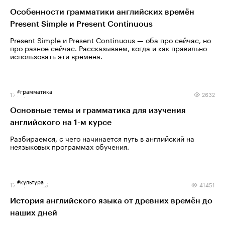
Особенности грамматики английских времён
Present Simple и Present Continuous
Present Simple и Present Continuous — оба про сейчас, но
про разное сейчас. Рассказываем, когда и как правильно
использовать эти времена.
#
грамматика
17 марта 2025
2632
Основные темы и грамматика для изучения
английского на 1-м курсе
Разбираемся, с чего начинается путь в английский на
неязыковых программах обучения.
#
культура
17 марта 2025
41451
История английского языка от древних времён до
наших дней