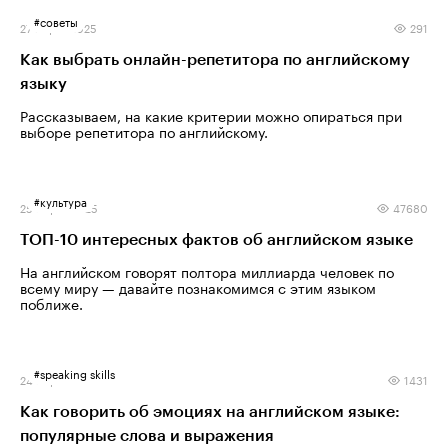
#
советы
27 марта 2025
291
Как выбрать онлайн-репетитора по английскому
языку
Рассказываем, на какие критерии можно опираться при
выборе репетитора по английскому.
#
культура
25 марта 2025
47680
ТОП-10 интересных фактов об английском языке
На английском говорят полтора миллиарда человек по
всему миру — давайте познакомимся с этим языком
поближе.
#
speaking skills
24 марта 2025
1431
Как говорить об эмоциях на английском языке:
популярные слова и выражения