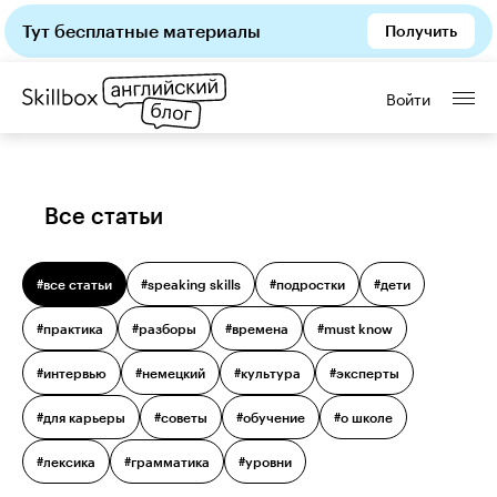
Тут бесплатные материалы
Получить
Войти
Все статьи
#все статьи
#
speaking skills
#
подростки
#
дети
#
практика
#
разборы
#
времена
#
must know
#
интервью
#
немецкий
#
культура
#
эксперты
#
для карьеры
#
советы
#
обучение
#
о школе
#
лексика
#
грамматика
#
уровни