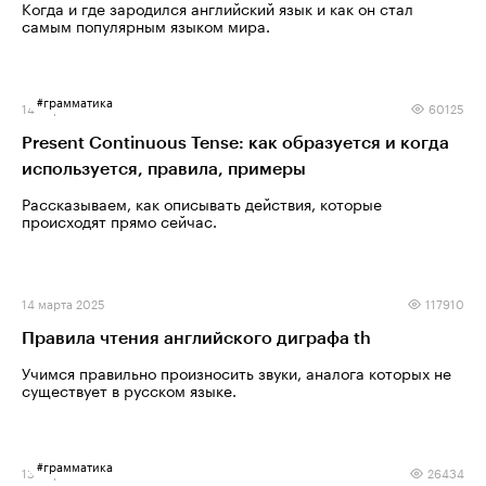
Когда и где зародился английский язык и как он стал
самым популярным языком мира.
#
грамматика
14 марта 2025
60125
Present Continuous Tense: как образуется и когда
используется, правила, примеры
Рассказываем, как описывать действия, которые
происходят прямо сейчас.
14 марта 2025
117910
Правила чтения английского диграфа th
Учимся правильно произносить звуки, аналога которых не
существует в русском языке.
#
грамматика
13 марта 2025
26434