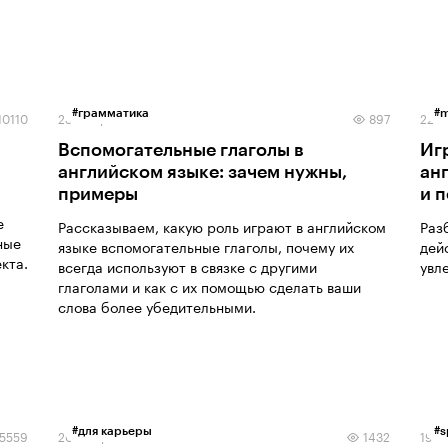
#
грамматика
#
m
10110
23 января 2026
897
22 я
Вспомогательные глаголы в
Иг
английском языке: зачем нужны,
ан
примеры
и 
е
Рассказываем, какую роль играют в английском
Раз
ные
языке вспомогательные глаголы, почему их
дей
кта.
всегда используют в связке с другими
увл
глаголами и как с их помощью сделать ваши
слова более убедительными.
#
для карьеры
#
s
5559
20 января 2026
1432
19 я