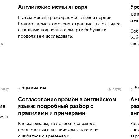
Английские мемы января
Уро
ка
В этом месяце разбираемся в новой порции
ан
brainrot-мемов, смотрим странные TikTok-видео
с танцами под песню о смерти бабушки и
Соб
продолжаем исследовать.
раб
 в
сво
#
грамматика
#
m
2517
27 января 2026
9575
26 я
Согласование времён в английском
Ан
ия
языке: подробный разбор с
ра
правилами и примерами
анг
веты
Рассказываем, как строить сложные
Рас
предложения в английском языке и не
зна
ошибаться с временами.
взр