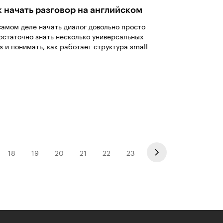
к начать разговор на английском
самом деле начать диалог довольно просто
остаточно знать несколько универсальных
з и понимать, как работает структура small
18
19
20
21
22
23