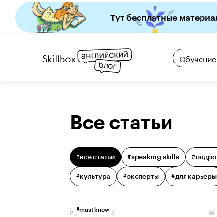
Тут бесплатные материа
Обучение
Все статьи
#все статьи
#
speaking skills
#
подро
#
культура
#
эксперты
#
для карьеры
#
must know
2 февраля 2026