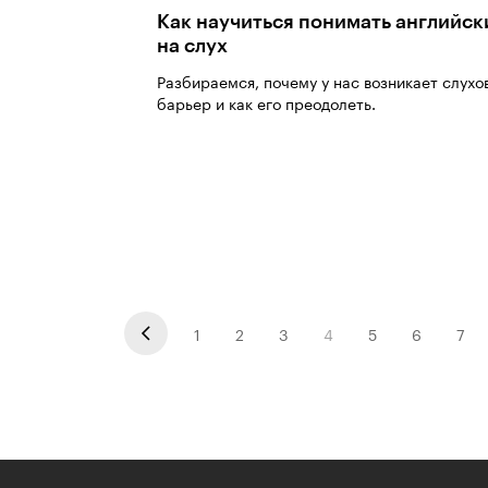
Как научиться понимать английск
на слух
Разбираемся, почему у нас возникает слухо
барьер и как его преодолеть.
1
2
3
4
5
6
7