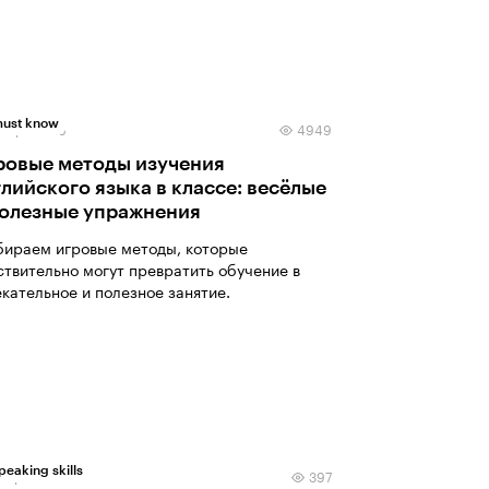
ust know
нваря 2026
4949
ровые методы изучения
глийского языка в классе: весёлые
полезные упражнения
бираем игровые методы, которые
ствительно могут превратить обучение в
екательное и полезное занятие.
peaking skills
нваря 2026
397