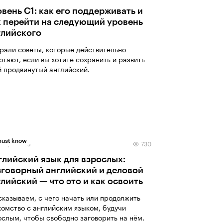
вень C1: как его поддерживать и
к перейти на следующий уровень
глийского
рали советы, которые действительно
отают, если вы хотите сохранить и развить
й продвинутый английский.
ust know
нваря 2026
730
глийский язык для взрослых:
зговорный английский и деловой
лийский — что это и как освоить
сказываем, с чего начать или продолжить
комство с английским языком, будучи
ослым, чтобы свободно заговорить на нём.