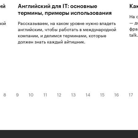
ий
Английский для IT: основные
Ка
термины, примеры использования
На 
— д
вой
Рассказываем, на каком уровне нужно владеть
фра
английским, чтобы работать в международной
talk.
компании, и делимся терминами, которые
должен знать каждый айтишник.
8
9
10
11
12
13
14
15
16
17