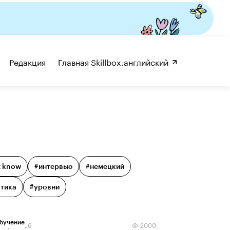
Редакция
Главная Skillbox.английский 
 know
#
интервью
#
немецкий
тика
#
уровни
бучение
нваря 2026
2000