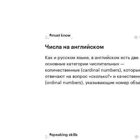
#
must know
23 января 2026
Числа на английском
Как и русском языке, в английском есть две
основные категории числительных —
количественные (cardinal numbers), которы
отвечают на вопрос «сколько?» и качествен
(ordinal numbers), указывающие номер объе
#
speaking skills
21 января 2026